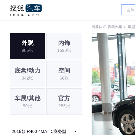
当前位置:
搜狐汽车
＞
车型
外观
内饰
985张
1593张
底盘/动力
空间
342张
68张
车展/其他
官方
90张
283张
2015款 R400 4MATIC商务型