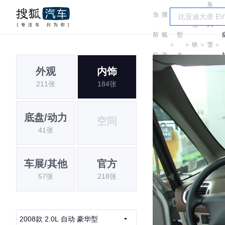
东
当
搜
车
雪
风
前
狐
型
＞
＞
铁
＞
雪
＞
位
汽
大
龙
铁
外观
内饰
置:
车
全
211张
184张
龙
底盘/动力
空间
41张
车展/其他
官方
57张
218张
2008款 2.0L 自动 豪华型