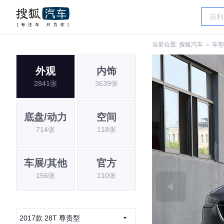
当前位置:
搜狐汽车
＞
车型
外观
内饰
2841张
3639张
底盘/动力
空间
714张
118张
车展/其他
官方
156张
110张
2017款 28T 尊贵型