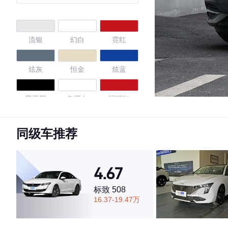
流银
幻白
霓红
炫灰
恒金
炫蓝
墨玉黑
象牙白
玛瑙红
亚麻金
黯影灰
冰晶白
同级车推荐
4.65
4.67
标致 508
16.37-19.47万
·外观表现较为优秀，优于60%同级车
·内饰表现较为优秀，优于60%同级车
·空间表现一般，低于52%同级车