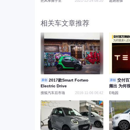
把风筝握手里
2021-12-24 08:20
超跑密探
相关车文章推荐
2017款Smart Fortwo
交付百
原创
原创
Electric Drive
频出 为何
搜狐汽车后市场
2016-11-06 06:42
E电园