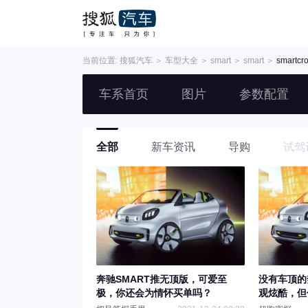
当前位置:
搜狐汽车
＞
车型大全
＞
smart
＞
smart
＞
smartcr
车系首页
图片
参数配置
全部
新车资讯
导购
试驾
奔驰SMART推无顶版，可爱至
没有车顶的
极，你还会为情怀买单吗？
观炫酷，但