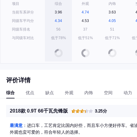
项目
综合
外观
内饰
当前车系评分
3.96
4.74
3.63
同级车平均分
4.34
4.53
4.05
同级车排名
56
37
51
与同级车对比
低于78%
低于51%
低于71%
低
评价详情
综合
优点
缺点
外观
内饰
空间
动力
2018款 0.9T 66千瓦先锋版
3.25分
最满意
：进口车，工艺肯定比国内好些，而且车小方便好停车。省油
外观也蛮可爱的，符合年轻人的选择。