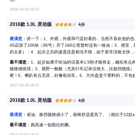
2016-10-10 16:47
2016款 1.0L 灵动版
4分
最满意
：讲一下：1、外观，外观乖巧蛮好看的，当然不喜欢他的也
4S店加了100块（95号）开了160公里暂时还有一格油；3、便宜，我
的太多）；4、起步之后的速度还是相当不错，由于新车没敢太快，
最不满意
：1、起步如果不给油的话基本1.5秒才能有走，确实有点
顿挫感很强；3、视野一般般（尤其行车记录仪很大，比较挡视线）
硬！5、喇叭有点无语，好像电动车。6、方向盘是个塑料的，不包
2017-10-26 18:21
2016款 1.0L 灵动版
4分
最满意
：省油。换挡顿挫感小了，座椅舒适度高了。（相比于12款sm
最不满意
：跑高速一如既往的飘。
2017-05-02 18:01