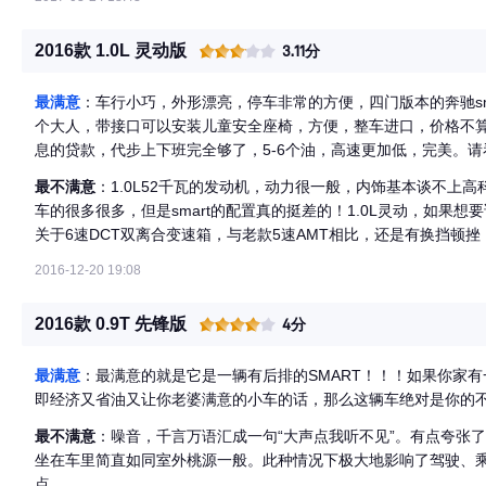
2016款 1.0L 灵动版
3.11分
最满意
：车行小巧，外形漂亮，停车非常的方便，四门版本的奔驰sm
个大人，带接口可以安装儿童安全座椅，方便，整车进口，价格不算贵
息的贷款，代步上下班完全够了，5-6个油，高速更加低，完美。请看
解我的蓝精灵smartforfourhttp://club.autohome.com.cn/bbs/thread-
最不满意
：1.0L52千瓦的发动机，动力很一般，内饰基本谈不上高
车的很多很多，但是smart的配置真的挺差的！1.0L灵动，如果想
关于6速DCT双离合变速箱，与老款5速AMT相比，还是有换挡顿挫
挡位托挡位也明显。
2016-12-20 19:08
2016款 0.9T 先锋版
4分
最满意
：最满意的就是它是一辆有后排的SMART！！！如果你家
即经济又省油又让你老婆满意的小车的话，那么这辆车绝对是你的
最不满意
：噪音，千言万语汇成一句“大声点我听不见”。有点夸张
坐在车里简直如同室外桃源一般。此种情况下极大地影响了驾驶、
点。