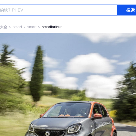
搜索
大全
＞
smart
＞
smart
＞
smartforfour