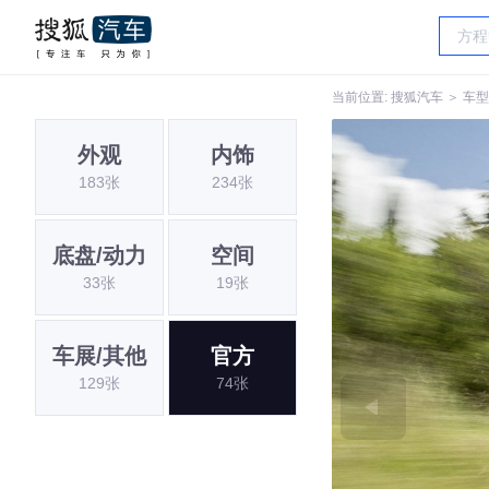
当前位置:
搜狐汽车
＞
车型
外观
内饰
183张
234张
底盘/动力
空间
33张
19张
车展/其他
官方
129张
74张