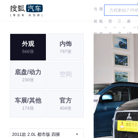
当
搜
车
三
前
狐
型
三
菱
＞
＞
＞
＞
位
汽
大
菱
(进
外观
内饰
置:
车
全
口)
566张
797张
底盘/动力
空间
230张
车展/其他
官方
174张
404张
2011款 2.0L 都市版 四驱