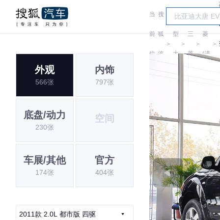
当
搜
车
三
前
狐
型
三
菱
＞
＞
＞
＞
位
汽
大
菱
(进
外观
内饰
置:
车
全
口)
566张
797张
底盘/动力
空间
230张
车展/其他
官方
174张
404张
2011款 2.0L 都市版 四驱