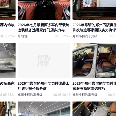
德赛内饰改
2026年七月最新商务车内部装饰
2026年靠谱的郑州丐版奥
改装服务选哪家好门店实力与用
饰改装选哪家团队实力测评
户口碑
昨天 22:47
名阳阳
昨天 22:22
郑州小柯汽车升级
昨天 
绅改装商家
2026年靠谱的郑州艾力绅改装工
2026年郑州靠谱的艾力绅
厂透明报价服务商
家服务商家筛选技巧
8-05 23:34
郑州小柯汽车升级
08-05 00:47
郑州小柯汽车升级
08-04