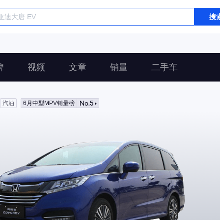
搜
碑
视频
文章
销量
二手车
No.5
汽油
6月中型MPV销量榜