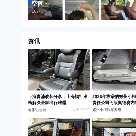
空间
167张
资讯
上海青浦改装分享：上海福祉座
2026年靠谱的郑州小
椅解决全家出行难题
责任公司丐版奥德赛内
头工厂团队实力测评
老张说改装
今天 06:01
郑州小柯汽车升级