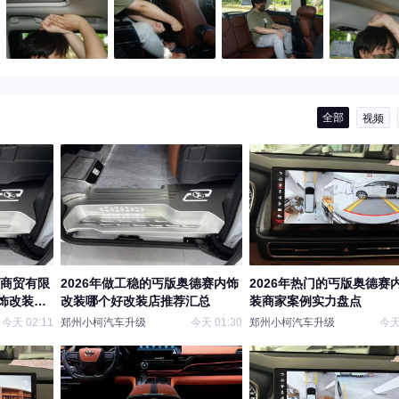
全部
视频
柯商贸有限
2026年做工稳的丐版奥德赛内饰
2026年热门的丐版奥德赛
饰改装源
改装哪个好改装店推荐汇总
装商家案例实力盘点
今天 02:11
郑州小柯汽车升级
今天 01:30
郑州小柯汽车升级
今天 