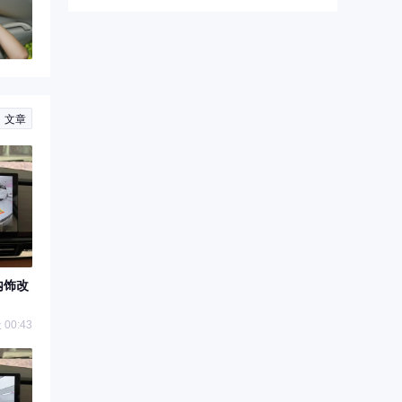
错的。保养时...
文章
内饰改
00:43