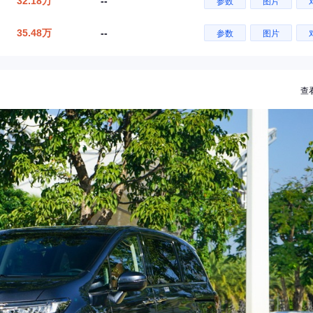
32.18万
--
参数
图片
35.48万
--
参数
图片
查