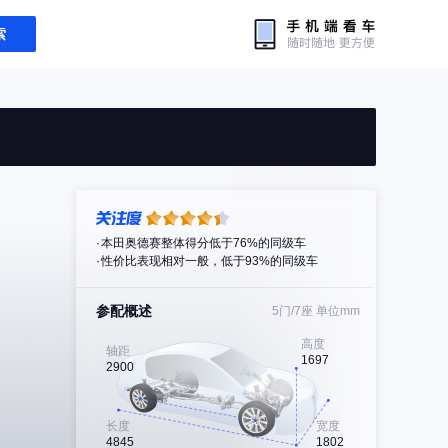
索
本田奥德赛整体得分低于76%的同级车
性价比表现相对一般，低于93%的同级车
参配概述
5门/7座
单位mm
高度
轴距
1697
2900
长度
宽度
4845
1802