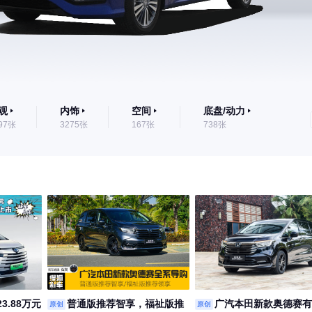
观
内饰
空间
底盘/动力
97张
3275张
167张
738张
23.88万元
普通版推荐智享，福祉版推
广汽本田新款奥德赛有
原创
原创