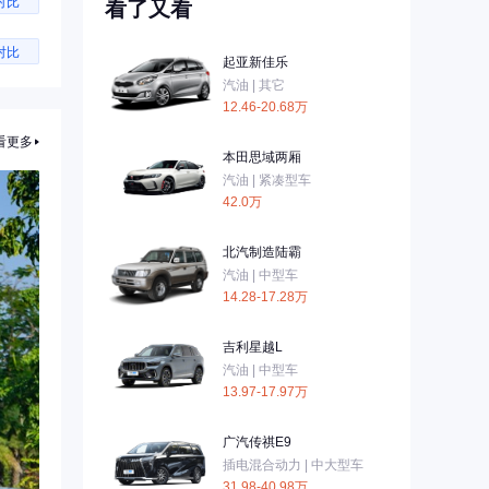
对比
看了又看
对比
起亚新佳乐
汽油 | 其它
12.46-20.68万
看更多
本田思域两厢
汽油 | 紧凑型车
42.0万
北汽制造陆霸
汽油 | 中型车
14.28-17.28万
吉利星越L
汽油 | 中型车
13.97-17.97万
广汽传祺E9
插电混合动力 | 中大型车
31.98-40.98万