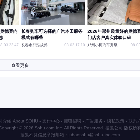
版奥德赛内
长春购车可选择的广汽本田服务
2026年郑州质量好的奥德
总
模式有哪些
门店客户真实体验口碑
8-03 23:47
长春市鼎泓成邦汽车
08-03 17:10
郑州小柯汽车升级
08-03
查看更多
介绍 About SOHU
-
支付中心
-
搜狐招聘
-
广告服务
-
隐私政策
-
联系
Copyright
©
2026 Sohu.com Inc. All Rights Reserved. 搜狐公司
版权所
搜狐不良信息举报邮箱：
jubaosohu@sohu-inc.com