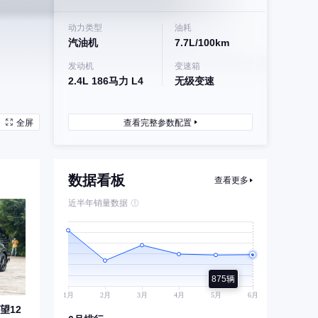
动力类型
油耗
汽油机
7.7L/100km
发动机
变速箱
2.4L 186马力 L4
无级变速
全屏
查看完整参数配置
数据看板
查看更多
近半年销量数据
875辆
望12