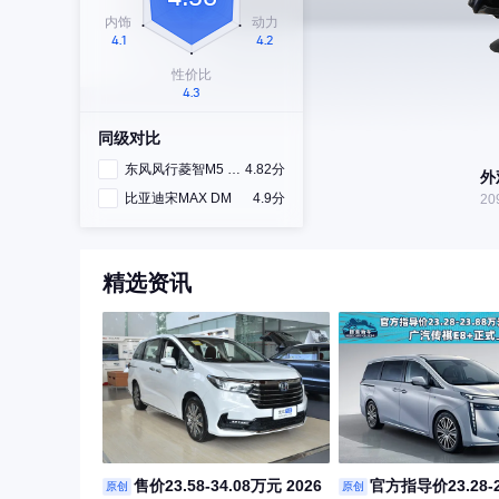
同级对比
东风风行菱智M5 EV
4.82分
外
比亚迪宋MAX DM
4.9分
20
精选资讯
售价23.58-34.08万元 2026
官方指导价23.28-
原创
原创