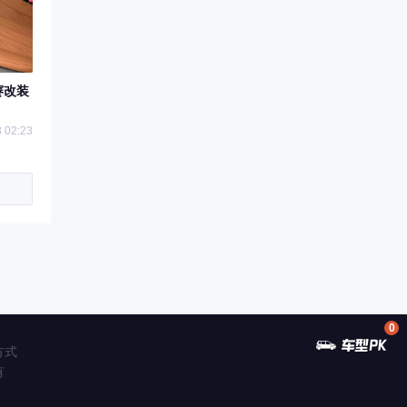
赛改装
 02:23
0
方式
有