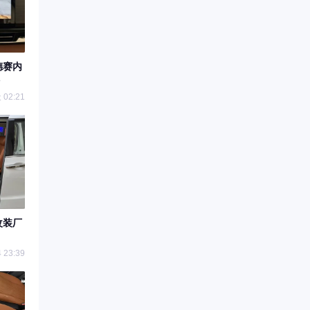
德赛内
02:21
改装厂
 23:39