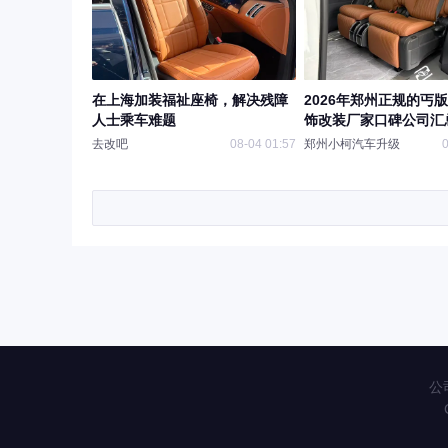
在上海加装福祉座椅，解决残障
2026年郑州正规的丐
人士乘车难题
饰改装厂家口碑公司汇
去改吧
08-04 01:57
郑州小柯汽车升级
0
公司