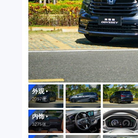
外观
2097张
内饰
3275张