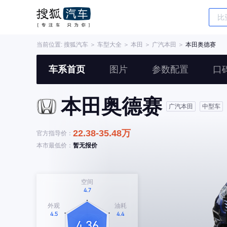
当前位置:
搜狐汽车
＞
车型大全
＞
本田
＞
广汽本田
＞
本田奥德赛
车系首页
图片
参数配置
口
本田奥德赛
广汽本田
中型车
22.38-35.48万
官方指导价：
本市最低价：
暂无报价