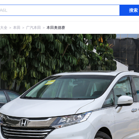
搜索
大全
＞
本田
＞
广汽本田
＞
本田奥德赛