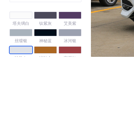
塔夫绸白
钛紫灰
艾美紫
丝缎银
神秘蓝
冰河银
珍珠白
琥珀金
宝石红
梦幻紫
星空蓝
4.36
·外观表现一般，低于82%同级车
·内饰表现一般，低于77%同级车
·空间表现一般，低于82%同级车