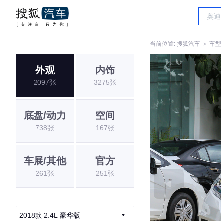
当前位置:
搜狐汽车
＞
车型
外观
内饰
2097张
3275张
底盘/动力
空间
738张
167张
车展/其他
官方
261张
251张
2018款 2.4L 豪华版