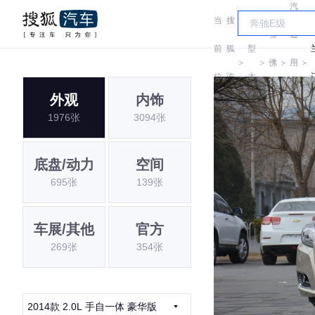
汽
当
搜
车
雪
通
前
狐
型
＞
＞
佛
＞
用
＞
位
汽
大
兰
雪
外观
内饰
置:
车
全
1976张
3094张
佛
兰
底盘/动力
空间
695张
139张
车展/其他
官方
269张
354张
2014款 2.0L 手自一体 豪华版