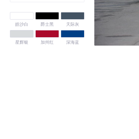
皓沙白
爵士黑
天际灰
星辉银
加州红
深海蓝
奥斯卡金
纳帕红
4.62
·外观表现较为优秀，优于56%同级车
·内饰表现一般，低于75%同级车
·空间表现较为优秀，优于54%同级车