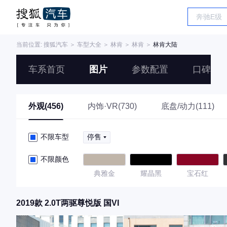
当前位置:
搜狐汽车
＞
车型大全
＞
林肯
＞
林肯
＞
林肯大陆
车系首页
图片
参数配置
口碑
外观(456)
内饰·VR(730)
底盘/动力(111)
不限车型
停售
不限颜色
典雅金
耀晶黑
宝石红
2019款 2.0T两驱尊悦版 国VI