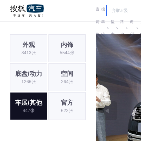
当
搜
车
路
前
狐
型
路
虎
＞
＞
＞
＞
位
汽
大
虎
(进
外观
内饰
置:
车
全
口)
3413张
5544张
底盘/动力
空间
1266张
264张
车展/其他
官方
447张
622张