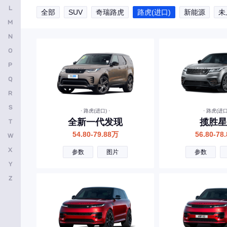
L
全部
SUV
奇瑞路虎
路虎(进口)
新能源
未
安凯客车
M
B
N
O
比亚迪
P
奔驰
Q
宝马
R
本田
S
· 路虎(进口) ·
· 路虎(进口)
全新一代发现
揽胜星
T
别克
54.80-79.88万
56.80-78
W
保时捷
X
参数
图片
参数
北京越野
Y
宝骏
Z
北京汽车
标致