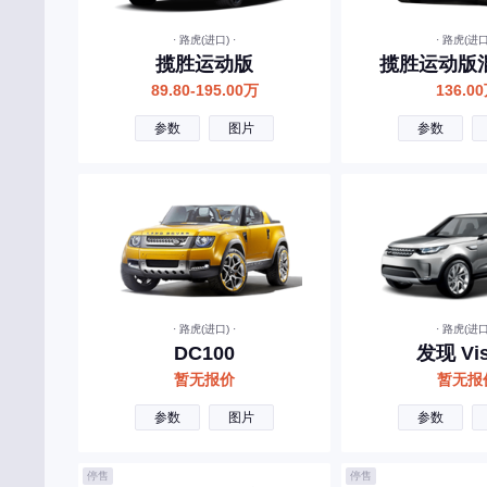
宾利
· 路虎(进口) ·
· 路虎(进口)
北汽制造
揽胜运动版
揽胜运动版
奔腾
89.80-195.00万
136.0
北汽瑞翔
参数
图片
参数
北汽雷驰
百智新能源
C
长安
长城
· 路虎(进口) ·
· 路虎(进口)
长安启源
DC100
发现 Vis
暂无报价
暂无报
长安凯程
参数
图片
参数
长安欧尚
昌河
停售
停售