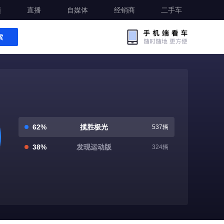
频
直播
自媒体
经销商
二手车
索
62%
揽胜极光
537辆
38%
发现运动版
324辆