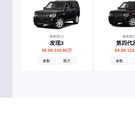
创维汽车
曹操汽车
成功汽车
橙仕
· 路虎(进口) ·
· 路虎(进口)
发现3
第四代
D
68.00-109.80万
69.80-13
大众
参数
图片
参数
东风风神
东风
东风风行
东风郑州日产
东风小康
东风纳米
东风风光