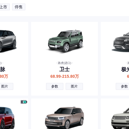
上市
停售
 ·
· 路虎(进口) ·
·
脉
卫士
极
.80万
68.99-215.80万
图片
参数
图片
参数