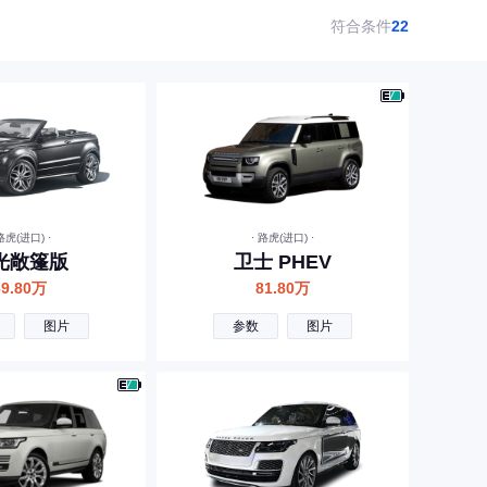
符合条件
22
 路虎(进口) ·
· 路虎(进口) ·
光敞篷版
卫士 PHEV
69.80万
81.80万
图片
参数
图片