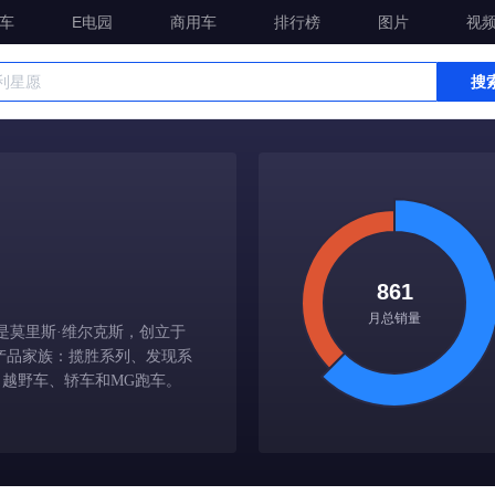
车
E电园
商用车
排行榜
图片
视
搜
861
月总销量
始人是莫里斯·维尔克斯，创立于
大产品家族：揽胜系列、发现系
类：越野车、轿车和MG跑车。