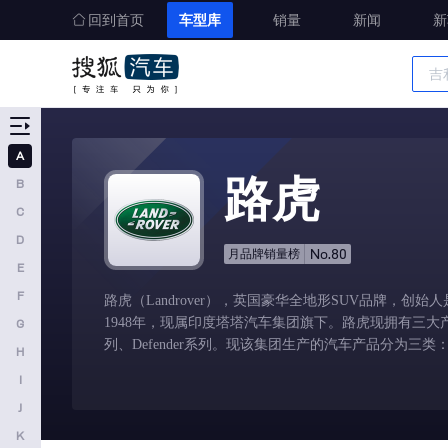
回到首页
车型库
销量
新闻
新
车型大全
精准选车
A
A
路虎
B
奥迪
C
AITO
D
No.80
月品牌销量榜
E
埃安
F
路虎（Landrover），英国豪华全地形SUV品牌，创
阿维塔
1948年，现属印度塔塔汽车集团旗下。路虎现拥有三
G
奥迪AUDI
列、Defender系列。现该集团生产的汽车产品分为三
H
阿斯顿马丁
I
J
阿尔法罗密欧
K
埃尚