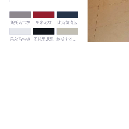
斯托诺韦灰
里米尼红
比斯凯湾蓝
采尔马特银
圣托里尼黑
纳斯卡沙漠
金
汤加绿
阿拉斯加白
4.28
·外观表现较为优秀，优于55%同级车
·内饰表现一般，低于92%同级车
·空间表现一般，低于95%同级车