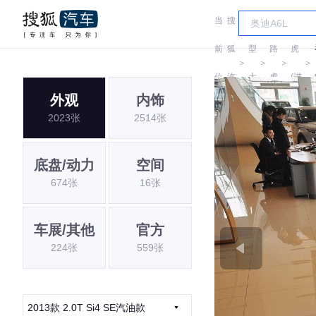
当
搜
车
路
前
狐
型
路
虎
＞
＞
＞
＞
位
汽
大
虎
(进
外观
内饰
置:
车
全
口)
2023张
2514张
底盘/动力
空间
674张
16张
车展/其他
官方
224张
559张
2013款 2.0T Si4 SE汽油款