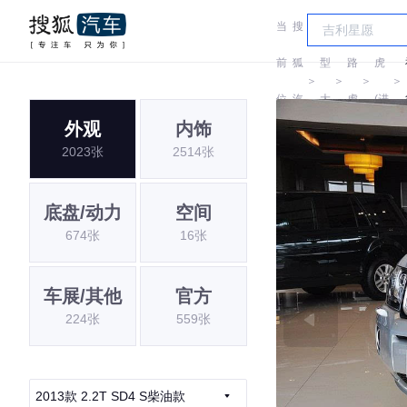
当
搜
车
路
前
狐
型
路
虎
＞
＞
＞
＞
位
汽
大
虎
(进
外观
内饰
置:
车
全
口)
2023张
2514张
底盘/动力
空间
674张
16张
车展/其他
官方
224张
559张
2013款 2.2T SD4 S柴油款