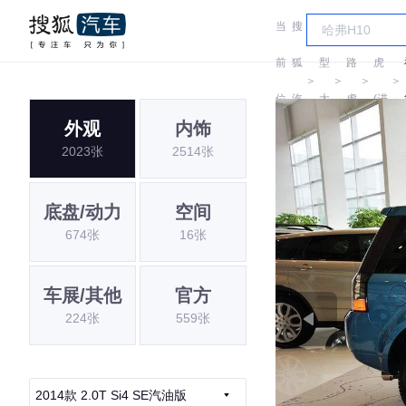
当
搜
车
路
前
狐
型
路
虎
＞
＞
＞
＞
位
汽
大
虎
(进
外观
内饰
置:
车
全
口)
2023张
2514张
底盘/动力
空间
674张
16张
车展/其他
官方
224张
559张
2014款 2.0T Si4 SE汽油版