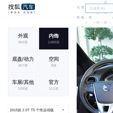
沃
当
搜
车
沃
尔
前
狐
型
＞
＞
尔
＞
沃
＞
位
汽
大
沃
(进
外观
内饰
置:
车
全
968张
1489张
口)
底盘/动力
空间
367张
8张
车展/其他
官方
538张
511张
2015款 2.0T T5 个性运动版