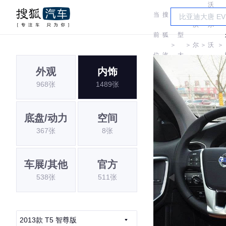
沃
当
搜
车
沃
尔
前
狐
型
＞
＞
尔
＞
沃
＞
位
汽
大
沃
(进
外观
内饰
置:
车
全
968张
1489张
口)
底盘/动力
空间
367张
8张
车展/其他
官方
538张
511张
2013款 T5 智尊版