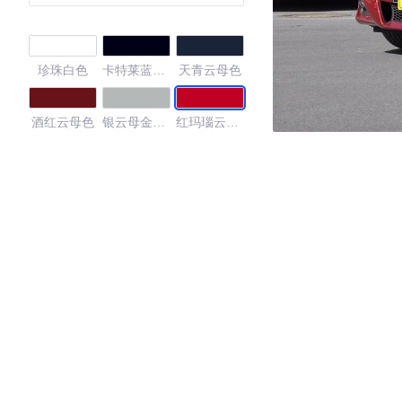
珍珠白色
卡特莱蓝黑
天青云母色
云母色
酒红云母色
银云母金属
红玛瑙云母
色
色
水银灰云母
白金灰金属
超音速钛银
色
色
晶亮白(F
宝石蓝
SPORT)
4.23
·外观表现较为优秀，优于78%同级车
·内饰表现较为优秀，优于60%同级车
·空间表现一般，低于96%同级车