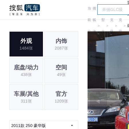
当
搜
车
雷
雷
前
狐
型
克
克
＞
＞
＞
＞
位
汽
大
萨
萨
外观
内饰
置:
车
全
斯
斯
1484张
2087张
I
底盘/动力
空间
438张
49张
车展/其他
官方
311张
1209张
2011款 250 豪华版