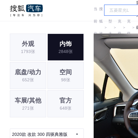
当
搜
车
雷
雷
前
狐
型
克
克
＞
＞
＞
＞
位
汽
大
萨
萨
外观
内饰
置:
车
全
斯
斯
1793张
2848张
底盘/动力
空间
652张
98张
车展/其他
官方
271张
648张
2020款 改款 300 四驱典雅版