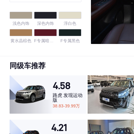
浅色内饰
深色内饰
淳白色
黄水晶棕色
F专属暗玫
F专属黑色
瑰红色
黑色
黑色/赭石晶
黑色/伯爵棕
棕色
色
同级车推荐
黑色/秋山栗
4.58
4.46
路虎 发现运动
版
38.83-39.99万
·外观表现一般，低于57%同级车
4.21
·内饰表现一般，低于58%同级车
·空间表现较为优秀，优于58%同级车