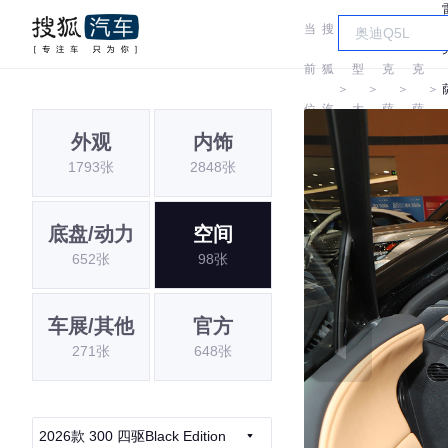
当
搜
车
雷
雷
前
狐
型
克
克
＞
＞
＞
＞
位
汽
大
萨
萨
外观
内饰
置:
车
全
斯
斯
1793张
2848张
底盘/动力
空间
652张
98张
车展/其他
官方
271张
648张
2026款 300 四驱Black Edition