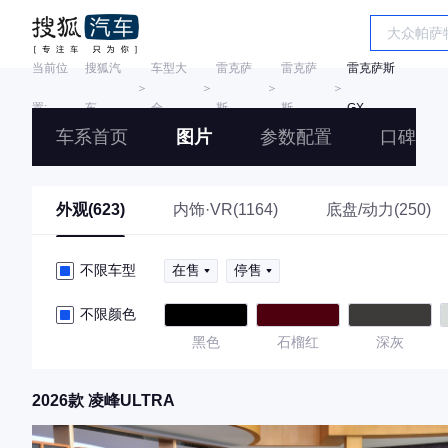
当前位
搜狐汽
车型大
雷克萨
雷克萨
雷克萨斯
＞
＞
＞
＞
置:
车
全
斯
斯
GX
车系首页
图片
参数配置
口碑
外观(623)
内饰·VR(1164)
底盘/动力(250)
不限车型
在售
停售
不限颜色
黑色
石榴红
深灰
2026款 凌峰ULTRA