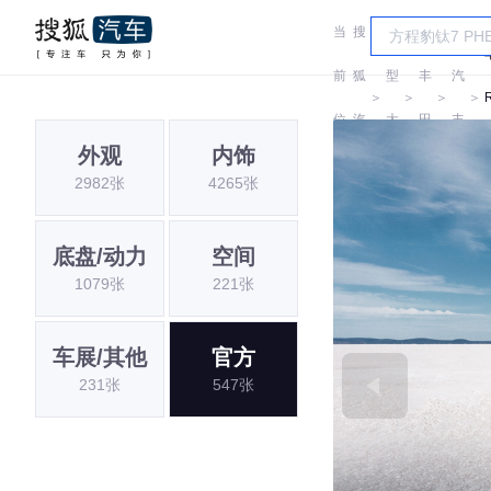
当
搜
车
一
前
狐
型
丰
汽
＞
＞
＞
＞
位
汽
大
田
丰
外观
内饰
置:
车
全
田
2982张
4265张
底盘/动力
空间
1079张
221张
车展/其他
官方
231张
547张