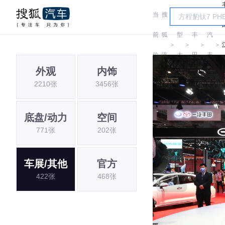
当
搜
车
广
前
狐
型
丰
汽
＞
＞
＞
＞
位
汽
大
田
丰
外观
内饰
置:
车
全
田
2210张
3456张
底盘/动力
空间
771张
202张
车展/其他
官方
422张
468张