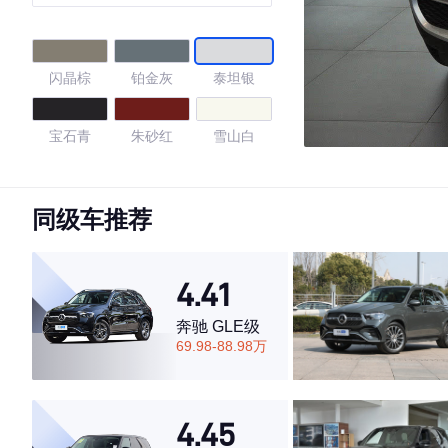
闪晶棕
铂金灰
泰坦银
宝石青
朱砂红
雪山白
黑色普通漆
深红宝石色
珍珠银
同级车推荐
砂金银
矿石银金属
帝王蓝
漆
4.41
矿石白
星光棕
炭黑
奔驰 GLE级
69.98-88.98万
黄铁矿棕
黑色
4.41
4.45