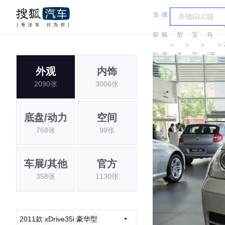
当
搜
车
宝
前
狐
型
宝
马
＞
＞
＞
＞
位
汽
大
马
(进
外观
内饰
置:
车
全
口)
2090张
3006张
底盘/动力
空间
768张
99张
车展/其他
官方
358张
1130张
2011款 xDrive35i 豪华型