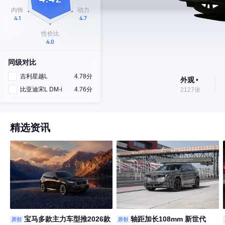
同级对比
吉利星越L
4.78分
外观
比亚迪宋L DM-i
4.76分
2127张
精选资讯
宝马多款主力车型推2026款
轴距加长108mm 新世代
原创
原创