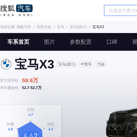
当前位置:
搜狐汽车
＞
车型大全
＞
宝马
＞
宝马(进口)
＞
宝马X3
车系首页
图片
参数配置
口碑
宝马X3
宝马(进口)
中型车
汽油
59.9万
官方指导价：
本市最低价：
52.7-52.7万