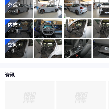
外观
2127张
内饰
2918张
空间
79张
资讯