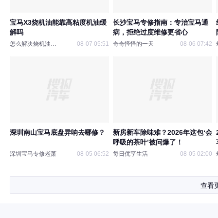
宝马X3烧机油能靠高粘度机油缓
长沙宝马专修指南：专治宝马通
解吗
病，拒绝过度维修更省心
怎么解决烧机油问题
08-07 05:51
奇奇怪怪的一天
08-06 07:42
深圳南山宝马底盘异响去哪修？
新房新车除味难？2026年这包‘会
呼吸的茶叶’被问爆了！
深圳宝马专修老萧
08-05 06:52
每日优享生活
08-05 02:00
查看