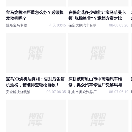
宝马烧机油严重怎么办？必须换
在保定花多少钱能让宝马哈曼卡
发动机吗？
顿"脱胎换骨"？逐档方案对比
规矩宝马专修
今天 03:45
保定大鹏汽车音响
08-08 03:20
宝马X3烧机油真相：告别后备箱
深耕威海乳山市中高端汽车维
机油桶，精准排查轻松自救！
修，奥众汽车修理厂凭解码与精
准调校，底盘防锈与电路养护经
安全解决烧机油问题的
08-07 06:35
乳山市奥众汽修厂
08-07 06:19
验丰富，养车更省心