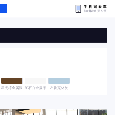
星光棕金属漆
矿石白金属漆
布鲁克林灰