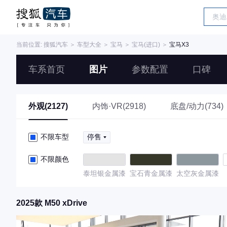
当前位置:
搜狐汽车
＞
车型大全
＞
宝马
＞
宝马(进口)
＞
宝马X3
车系首页
图片
参数配置
口碑
外观(2127)
内饰·VR(2918)
底盘/动力(734)
不限车型
停售
不限颜色
泰坦银金属漆
宝石青金属漆
太空灰金属漆
2025款 M50 xDrive