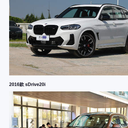
2016款 sDrive20i