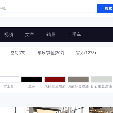
搜索
视频
文章
销量
二手车
空间(79)
车展/其他(307)
官方(1278)
雪山白
黑色
朱砂红金属漆
闪晶棕金属漆
矿石银金属漆