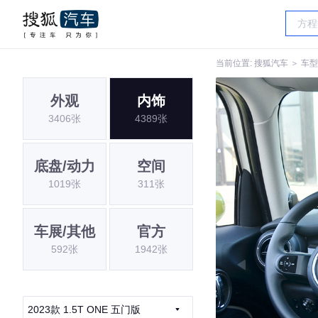
当前位置:
搜狐汽车
＞
车型
外观
内饰
3406张
4389张
底盘/动力
空间
1019张
311张
车展/其他
官方
592张
1942张
2023款 1.5T ONE 五门版