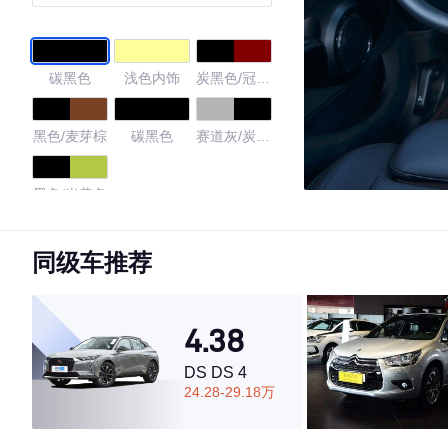
碳黑色
浅色内饰
炭黑色/冠军
红
黑色/麦芽棕
碳黑色
赛道灰/炭黑
色
黑色/米黄色
4.54
同级车推荐
4.38
·外观表现较为优秀，优于85%同级车
·内饰表现较为优秀，优于89%同级车
DS DS 4
·空间表现一般，低于59%同级车
24.28-29.18万