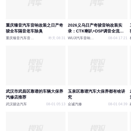
重庆臻音汽车音响改装之日产奇
2026义乌日产奇骏音响改装实
骏全车隔音老车除臭
录：CTK喇叭+DSP调音全流程
拆解，车主真实听感对比
重庆臻音汽车音响改装
昨天 08:31
WUJI汽车音响俱乐部
08-04 17:21
武汉市武昌区靠谱的车辆大保养
玉泉区靠谱汽车大保养都有啥讲
汽修店推荐
究
武汉骏达汽车
08-01 05:13
众诚汽修
08-01 04:39