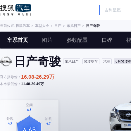
当前位置:
搜狐汽车
＞
车型大全
＞
日产
＞
东风日产
＞
日产奇骏
车系首页
图片
参数配置
口碑
日产奇骏
东风日产
紧凑型车
汽油
6月紧凑型
16.08-26.29万
官方指导价：
本市最低价：
11.48-20.49万