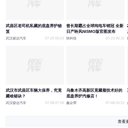
武昌区老司机私藏的底盘养护秘
曾长期霸占全球纯电车销冠 全新
笈
日产聆风NISMO版官图发布
武汉骏达汽车
07-25 05:03
快科技
07-23 00:32
武汉市武昌区车辆大保养，究竟
乌鲁木齐高新区竟藏着技术好的
藏啥秘诀？
底盘养护汽修店！
武汉骏达汽车
07-08 07:59
鑫众帮
07-08 03:52
查看