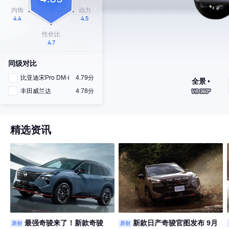
同级对比
比亚迪宋Pro DM-i
4.79分
全景
丰田威兰达
4.78分
精选资讯
最强奇骏来了！新款奇骏
新款日产奇骏官图发布 9月
原创
原创