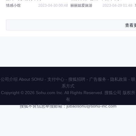
起
情感小馆
2023-04-30 00:48
丽丽姐爱旅游
2023-04-29 01:48
查看
公司介绍 About SOHU
-
支付中心
-
搜狐招聘
-
广告服务
-
隐私政策
-
联
系方式
Copyright
©
2026 Sohu.com Inc. All Rights Reserved. 搜狐公司
版权所
有
搜狐不良信息举报邮箱：
jubaosohu@sohu-inc.com