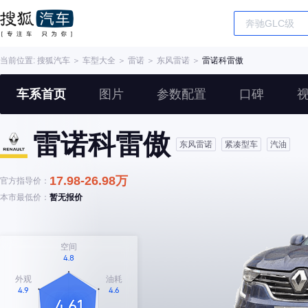
当前位置:
搜狐汽车
＞
车型大全
＞
雷诺
＞
东风雷诺
＞
雷诺科雷傲
车系首页
图片
参数配置
口碑
雷诺科雷傲
东风雷诺
紧凑型车
汽油
17.98-26.98万
官方指导价：
本市最低价：
暂无报价