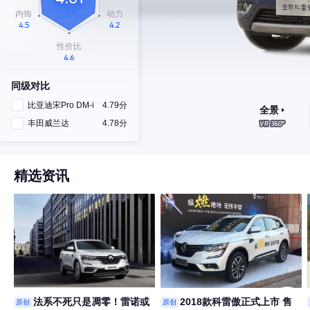
同级对比
比亚迪宋Pro DM-i
4.79分
全景
丰田威兰达
4.78分
精选资讯
法系不死只是凋零！雷诺或
2018款科雷傲正式上市 售
原创
原创