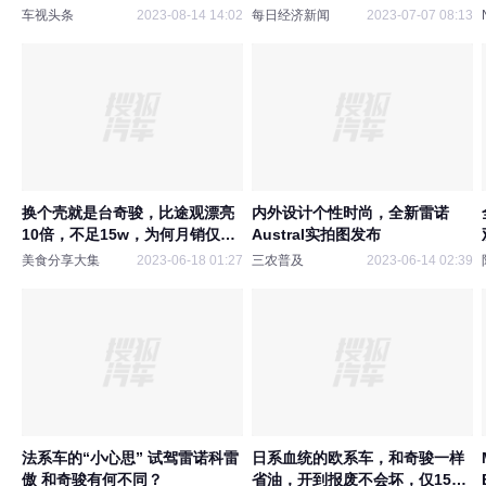
跟？
实现10亿欧营收
车视头条
2023-08-14 14:02
每日经济新闻
2023-07-07 08:13
换个壳就是台奇骏，比途观漂亮
内外设计个性时尚，全新雷诺
10倍，不足15w，为何月销仅
Austral实拍图发布
115辆
美食分享大集
2023-06-18 01:27
三农普及
2023-06-14 02:39
法系车的“小心思” 试驾雷诺科雷
日系血统的欧系车，和奇骏一样
傲 和奇骏有何不同？
省油，开到报废不会坏，仅15万