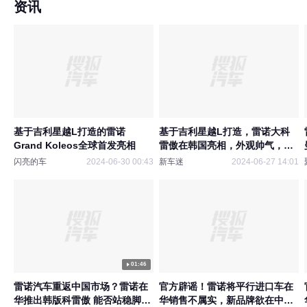
资讯
基于吉利星越L打造的雷诺
基于吉利星越L打造，雷诺大科
Grand Koleos全球首发亮相
雷傲在韩国亮相，外观帅气，韩
国人会喜欢吗？
闪亮的车
2024-06-30 00:43
新车迷
2024-06-27 14:01
01:46
雷诺汽车重返中国市场？雷诺在
官方辟谣！雷诺将平行进口车在
华推出韩版科雷傲 能否站稳脚
华销售不属实，新品牌欲在中国