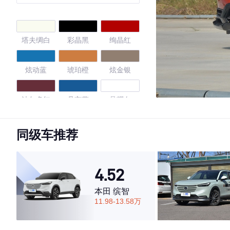
塔夫绸白
彩晶黑
绚晶红
炫动蓝
琥珀橙
炫金银
波尔多红
丹宁蓝
晶耀白
炽热橙
同级车推荐
4.4
4.52
本田 缤智
11.98-13.58万
·外观表现一般，低于66%同级车
·内饰表现一般，低于89%同级车
·空间表现较为优秀，优于67%同级车