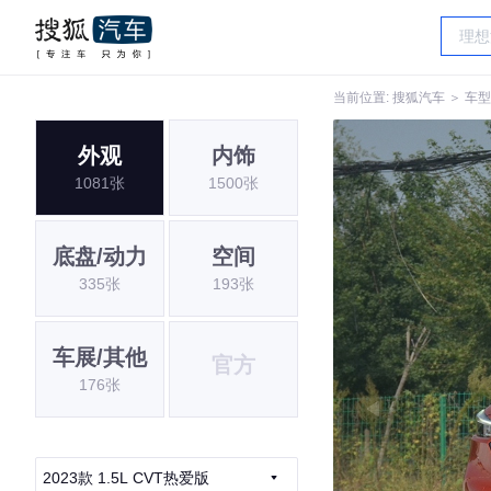
当前位置:
搜狐汽车
＞
车型
外观
内饰
1081张
1500张
底盘/动力
空间
335张
193张
车展/其他
官方
176张
2023款 1.5L CVT热爱版