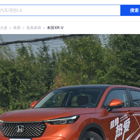
搜索
大全
＞
本田
＞
东风本田
＞
本田XR-V