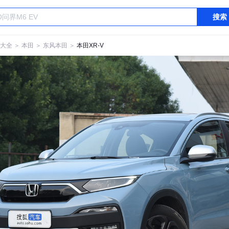
搜索
大全
＞
本田
＞
东风本田
＞
本田XR-V