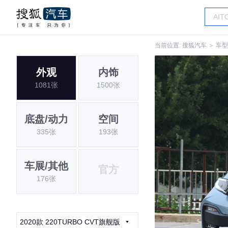
当前位置:
搜狐汽车
＞
车型
外观
内饰
1081张
1500张
底盘/动力
空间
335张
193张
车展/其他
官方
176张
2020款 220TURBO CVT旗舰版