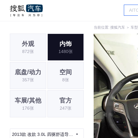
当前位置:
搜狐汽车
＞
车型
外观
内饰
872张
1480张
底盘/动力
空间
357张
8张
车展/其他
官方
176张
247张
2013款 改款 3.0L 四驱舒适导航