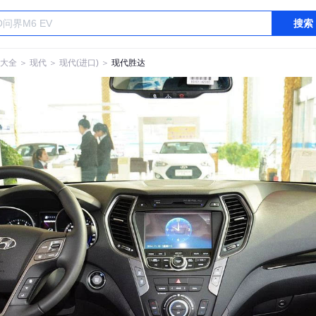
搜索
大全
＞
现代
＞
现代(进口)
＞
现代胜达