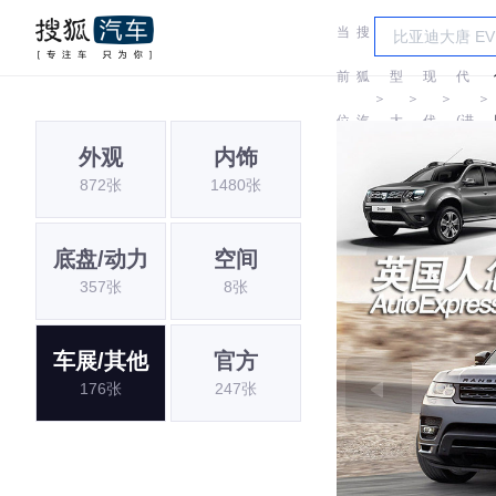
当
搜
车
现
前
狐
型
现
代
＞
＞
＞
＞
位
汽
大
代
(进
外观
内饰
置:
车
全
口)
872张
1480张
底盘/动力
空间
357张
8张
车展/其他
官方
176张
247张