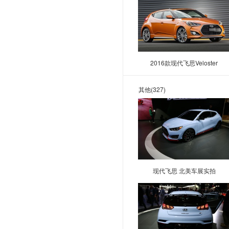
金旅
金龙汽车
金杯新能源
江淮钇为
2016款现代飞思Veloster
吉祥汽车
其他
(327)
江南汽车
骏驰
K
凯迪拉克
凯翼
现代飞思 北美车展实拍
开瑞
凯马
卡文汽车
L