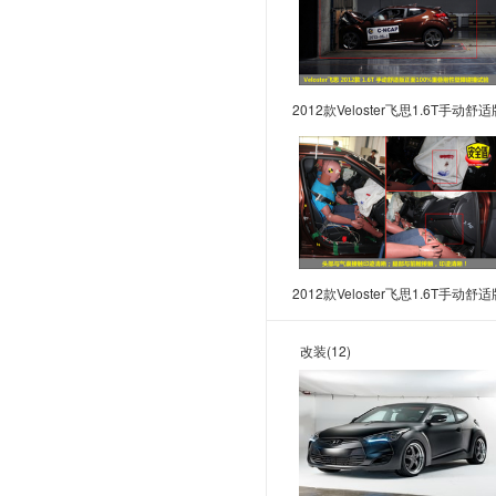
黄海
恒润汽车
华夏领舰
海格
2012款Veloster飞思1.6T手动舒适
恒天
碰撞试验图
华梓汽车
华凯
I
iCAR
2012款Veloster飞思1.6T手动舒适
INEOS
碰撞试验图
改装
(12)
J
吉利
极氪
吉利银河
捷途