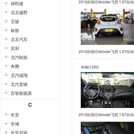
2015款现代Veloster飞思 1.6T自
保时捷
华版
北京越野
宝骏
标致
北京汽车
宾利
2015款现代Veloster飞思 1.6T自
北汽制造
华版
奔腾
内饰
(1330)
北汽瑞翔
北汽雷驰
百智新能源
C
长安
2015款现代Veloster飞思 1.6T自
华版
长城
长安启源