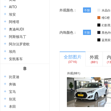
AITO
外观颜色：
不限
水晶白
埃安
维C橙
阿维塔
幻影黑
奥迪AUDI
内饰颜色：
不限
黑色内
阿斯顿马丁
蓝黑双
阿尔法罗密欧
埃尚
全部图片
外观
安凯客车
(3716)
(881)
(1
B
外观
(881)
比亚迪
奔驰
宝马
别克
本田