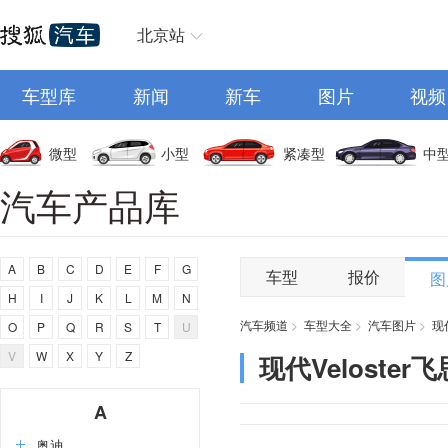
北京站
车型库
新闻
新车
图片
视频
微型
小型
紧凑型
中
汽车产品库
A
B
C
D
E
F
G
车型
报价
图
H
I
J
K
L
M
N
汽车频道
>
车型大全
>
汽车图片
>
现
O
P
Q
R
S
T
U
V
W
X
Y
Z
现代Veloster
A
奥迪