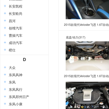
长安凯程
长安欧尚
昌河
2015款现代Veloster飞思 1.6T自
创维汽车
华版
曹操汽车
底盘/动力
(317)
成功汽车
橙仕
D
大众
东风风神
2015款现代Veloster飞思 1.6T自
东风
华版
东风风行
东风郑州日产
东风小康