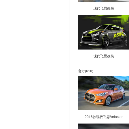
ARCFOX极狐
现代飞思改装
Jeep
捷达
捷豹
江铃
捷尼赛思
现代飞思改装
江淮
江铃集团新能源
官方
(610)
金杯
吉利翼真
江淮瑞风
几何汽车
极石
2016款现代飞思Veloster
江铃晶马汽车
九龙