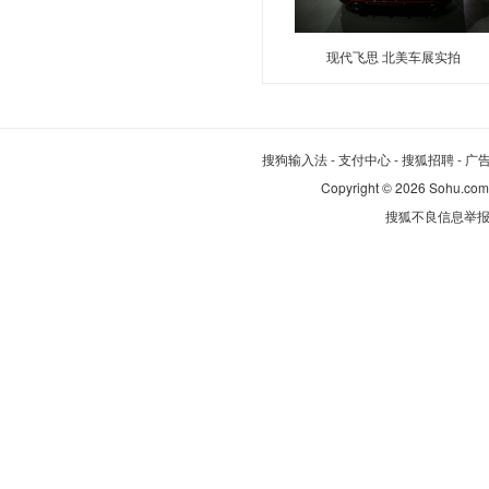
雷克萨斯
现代飞思 北美车展实拍
理想汽车
零跑汽车
路虎
领克
搜狗输入法
-
支付中心
-
搜狐招聘
-
广
Copyright
©
2026 Sohu.com
林肯
搜狐不良信息举
岚图汽车
劳斯莱斯
乐道
莲花跑车
兰博基尼
理念
蓝电
领汇
雷丁