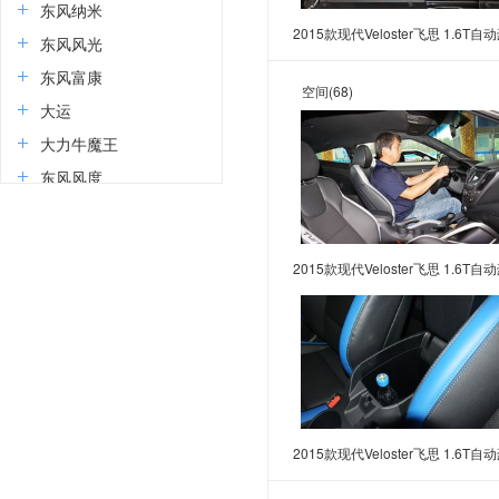
东风纳米
2015款现代Veloster飞思 1.6T自
东风风光
华版
东风富康
空间
(68)
大运
大力牛魔王
东风风度
道朗格
E
2015款现代Veloster飞思 1.6T自
东风奕派
华版
二一二越野车
F
丰田
福特
2015款现代Veloster飞思 1.6T自
方程豹
华版