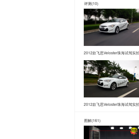
法拉利
评测
(10)
福田
飞凡汽车
飞碟汽车
G
广汽传祺
2012款飞思Veloster珠海试驾实
国金汽车
国吉商用车
H
哈弗
红旗
2012款飞思Veloster珠海试驾实
华境
昊铂
图解
(161)
海马