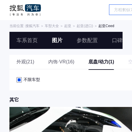
当前位置:
搜狐汽车
＞
车型大全
＞
起亚
＞
起亚(进口)
＞
起亚Ceed
车系首页
图片
参数配置
口碑
外观(21)
内饰·VR(16)
底盘/动力(1)
不限车型
其它