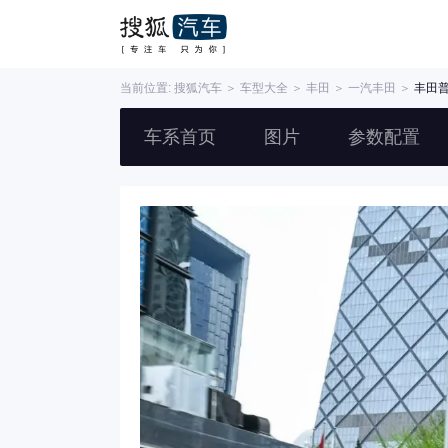
当前位置:
搜狐汽车
＞
车型大全
＞
丰田
＞
一汽丰田
＞
丰田
车系首页
图片
参数配置