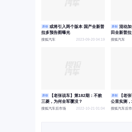
或将引入两个版本 国产全新普
混动加
原创
原创
拉多预告图曝光
田全新普拉
搜狐汽车
2023-09-20 04:19
搜狐汽车
【老张说车】第182期：不败
【老张
原创
原创
三菱，为何全军覆没？
公里实测，
搜狐汽车后市场
2022-10-21 01:04
搜狐汽车后市