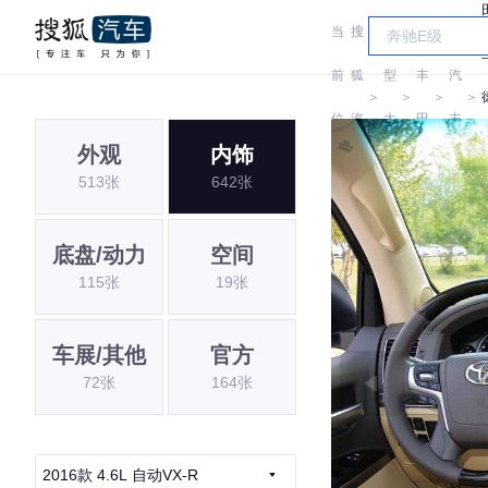
当
搜
车
一
前
狐
型
丰
汽
＞
＞
＞
＞
位
汽
大
田
丰
外观
内饰
置:
车
全
田
513张
642张
底盘/动力
空间
115张
19张
车展/其他
官方
72张
164张
2016款 4.6L 自动VX-R