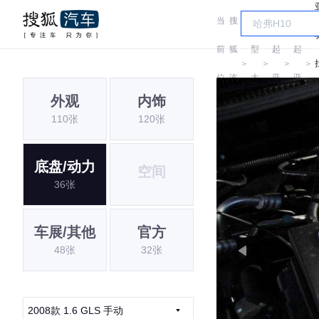
当
搜
车
前
狐
型
起
起
＞
＞
＞
＞
位
汽
大
亚
亚
外观
内饰
置:
车
全
110张
120张
底盘/动力
空间
36张
车展/其他
官方
48张
32张
2008款 1.6 GLS 手动