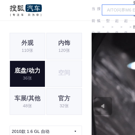
当
搜
车
前
狐
型
起
起
＞
＞
＞
＞
位
汽
大
亚
亚
外观
内饰
置:
车
全
110张
120张
底盘/动力
空间
36张
车展/其他
官方
48张
32张
2010款 1.6 GL 自动