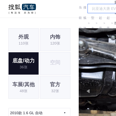
当
搜
车
前
狐
型
起
起
＞
＞
＞
＞
位
汽
大
亚
亚
外观
内饰
置:
车
全
110张
120张
底盘/动力
空间
36张
车展/其他
官方
48张
32张
2010款 1.6 GL 自动