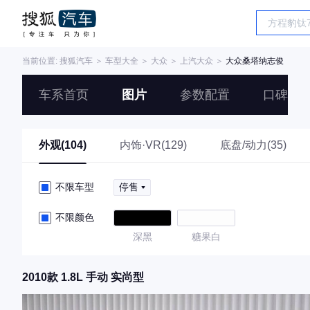
当前位置:
搜狐汽车
＞
车型大全
＞
大众
＞
上汽大众
＞
大众桑塔纳志俊
车系首页
图片
参数配置
口碑
外观(104)
内饰·VR(129)
底盘/动力(35)
不限车型
停售
不限颜色
深黑
糖果白
2010款 1.8L 手动 实尚型