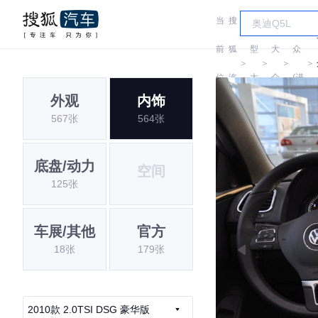
当
搜
车
大
前
狐
型
大
众
＞
＞
＞
＞
位
汽
大
众
(进
外观
内饰
置:
车
全
口)
567张
564张
底盘/动力
空间
125张
车展/其他
官方
18张
179张
2010款 2.0TSI DSG 豪华版