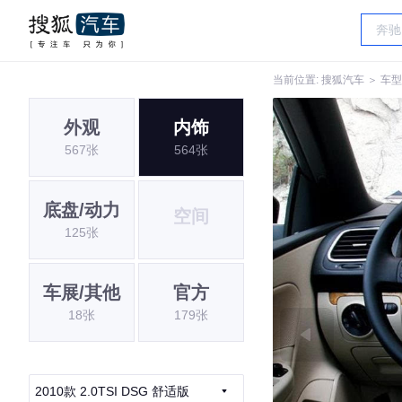
当前位置:
搜狐汽车
＞
车型
外观
内饰
567张
564张
底盘/动力
空间
125张
车展/其他
官方
18张
179张
2010款 2.0TSI DSG 舒适版