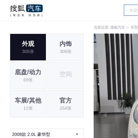
当前位置:
搜狐汽车
＞
车型
外观
内饰
305张
300张
底盘/动力
空间
69张
车展/其他
官方
11张
254张
2008款 2.0L 豪华型