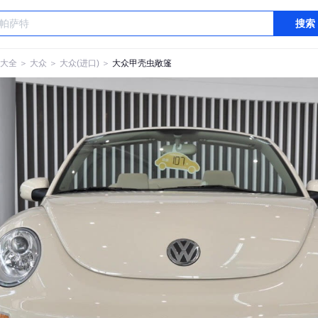
搜索
大全
＞
大众
＞
大众(进口)
＞
大众甲壳虫敞篷