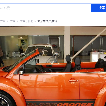
搜索
大全
＞
大众
＞
大众(进口)
＞
大众甲壳虫敞篷