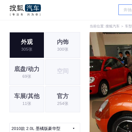
当前位置:
搜狐汽车
＞
车型
外观
内饰
305张
300张
底盘/动力
空间
69张
车展/其他
官方
11张
254张
2010款 2.0L 墨橘版豪华型