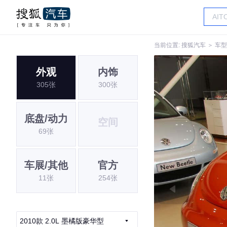
当前位置:
搜狐汽车
＞
车型
外观
内饰
305张
300张
底盘/动力
空间
69张
车展/其他
官方
11张
254张
2010款 2.0L 墨橘版豪华型