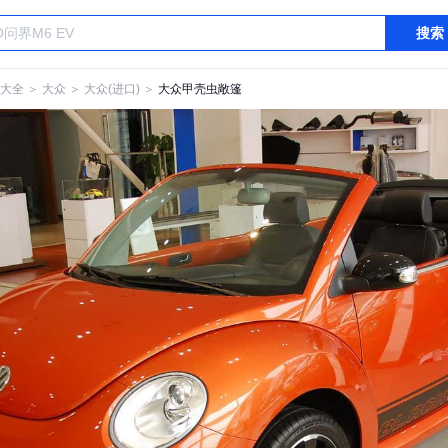
搜索
大全
＞
大众
＞
大众(进口)
＞
大众甲壳虫敞篷