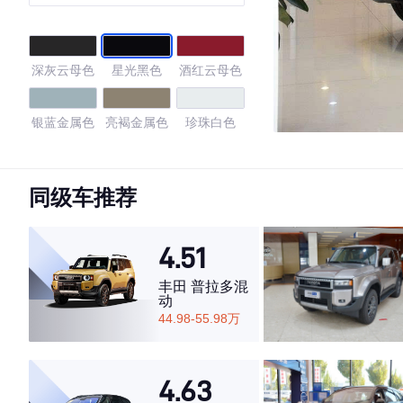
深灰云母色
星光黑色
酒红云母色
银蓝金属色
亮褐金属色
珍珠白色
宝石蓝色
超音速石英
超音速钛银
白
色
同级车推荐
黑色
超音速流光
蓝焰色
金属色
4.51
4.55
丰田 普拉多混
动
44.98-55.98万
·外观表现一般，低于68%同级车
·内饰表现一般，低于57%同级车
4.63
·空间表现一般，低于74%同级车