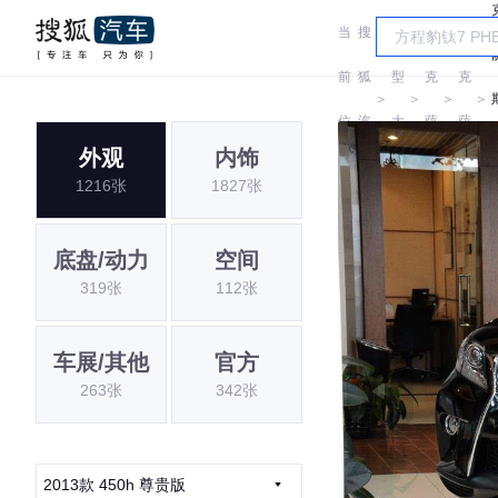
当
搜
车
雷
雷
前
狐
型
克
克
＞
＞
＞
＞
位
汽
大
萨
萨
外观
内饰
置:
车
全
斯
斯
1216张
1827张
底盘/动力
空间
319张
112张
车展/其他
官方
263张
342张
2013款 450h 尊贵版