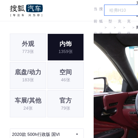
当
搜
车
雷
雷
前
狐
型
克
克
＞
＞
＞
＞
位
汽
大
萨
萨
外观
内饰
置:
车
全
斯
斯
773张
1359张
底盘/动力
空间
183张
46张
车展/其他
官方
24张
79张
2020款 500h行政版 国VI