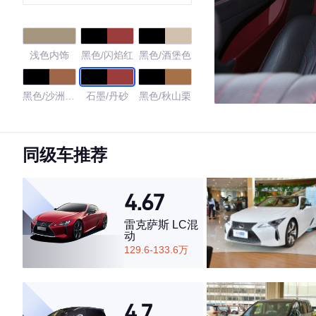
浅色内饰
黑色/闪焰红
黑色/酒堡色
黑色/沙洲驼
石墨/丹砂
黑色/秋山栗
色
4.52
同级车推荐
4.67
·外观表现一般，低于74%同级车
·内饰表现较为优秀，优于78%同级车
雷克萨斯 LC混
·空间表现一般，低于84%同级车
动
129.6-133.6万
4.7